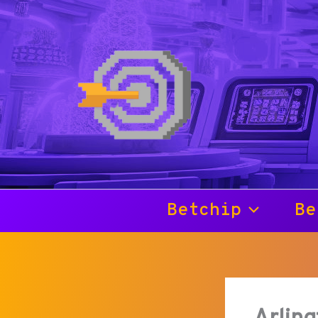
İçeriğe
atla
Betchip
Be