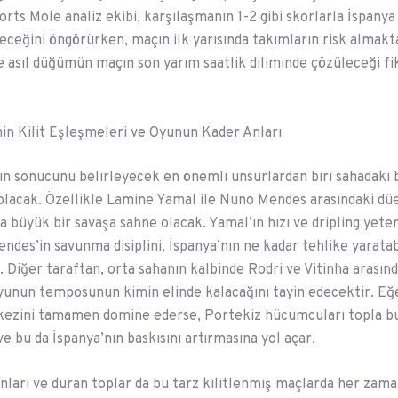
rts Mole analiz ekibi, karşılaşmanın 1-2 gibi skorlarla İspanya
eceğini öngörürken, maçın ilk yarısında takımların risk almakt
e asıl düğümün maçın son yarım saatlik diliminde çözüleceği fik
nin Kilit Eşleşmeleri ve Oyunun Kader Anları
n sonucunu belirleyecek en önemli unsurlardan biri sahadaki b
lacak. Özellikle Lamine Yamal ile Nuno Mendes arasındaki düe
a büyük bir savaşa sahne olacak. Yamal’ın hızı ve dripling yete
endes’in savunma disiplini, İspanya’nın ne kadar tehlike yarata
. Diğer taraftan, orta sahanın kalbinde Rodri ve Vitinha arasınd
unun temposunun kimin elinde kalacağını tayin edecektir. Eğ
ezini tamamen domine ederse, Portekiz hücumcuları topla 
ve bu da İspanya’nın baskısını artırmasına yol açar.
ları ve duran toplar da bu tarz kilitlenmiş maçlarda her zaman