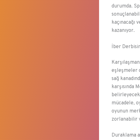
durumda. Spo
sonuçlanabil
kaçınacağı v
kazanıyor.
İber Derbisi
Karşılaşmanı
eşleşmeler o
sağ kanadınd
karşısında M
belirleyecek
mücadele, oy
oyunun merk
zorlanabilir 
Duraklama an