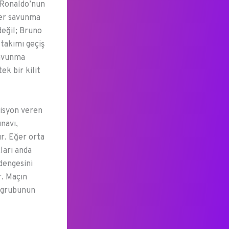
o Ronaldo’nun
 her savunma
değil; Bruno
 takımı geçiş
savunma
ek bir kilit
zisyon veren
navı,
ır. Eğer orta
ları anda
dengesini
r. Maçın
u grubunun