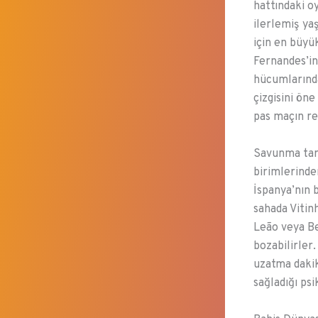
hattındaki o
ilerlemiş ya
için en büyü
Fernandes’in
hücumlarında
çizgisini ön
pas maçın ren
Savunma tara
birimlerinde
İspanya’nın 
sahada Vitin
Leão veya Be
bozabilirler.
uzatma dakik
sağladığı ps