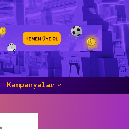
Kampanyalar