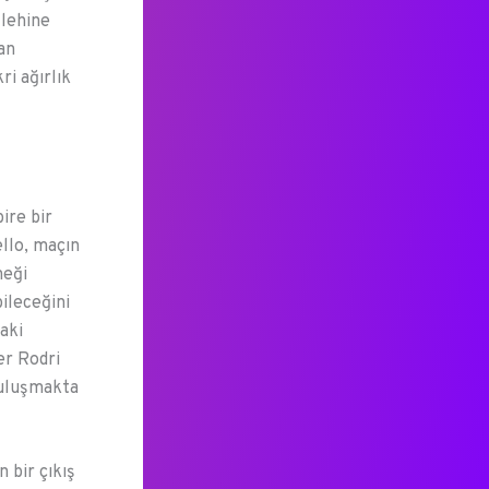
 lehine
an
ri ağırlık
ire bir
llo, maçın
neği
bileceğini
aki
er Rodri
buluşmakta
 bir çıkış