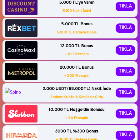
5.000 TL'ye Varan
TIKLA
%100 Nakit İade!
5.000 TL Bonus
TIKLA
5.000 TL Bedava Bahis
12.000 TL Bonus
TIKLA
+ 120 Freespin
20.000 TL Bonus
TIKLA
+ 200 Freespin
2.000 USDT (88.000TL) Nakit İade
TIKLA
Sadece Kripto & Kimliksiz Giriş
10.000 TL Hoşgeldin Bonusu
TIKLA
+ 50 Freespin
3000 TL %300 Bonus
TIKLA
+ 3000 TL Bedava Bahis