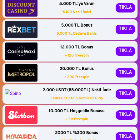
5.000 TL'ye Varan
TIKLA
%100 Nakit İade!
5.000 TL Bonus
TIKLA
5.000 TL Bedava Bahis
12.000 TL Bonus
TIKLA
+ 120 Freespin
20.000 TL Bonus
TIKLA
+ 200 Freespin
2.000 USDT (88.000TL) Nakit İade
TIKLA
Sadece Kripto & Kimliksiz Giriş
10.000 TL Hoşgeldin Bonusu
TIKLA
+ 50 Freespin
3000 TL %300 Bonus
TIKLA