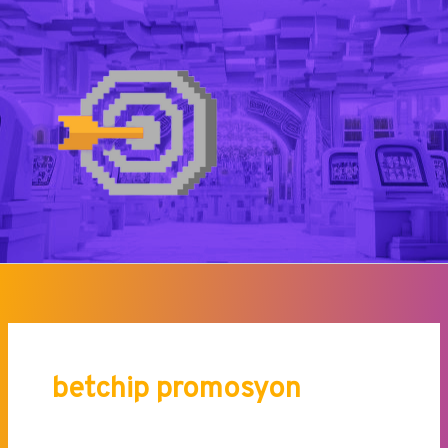
İçeriğe
atla
betchip promosyon