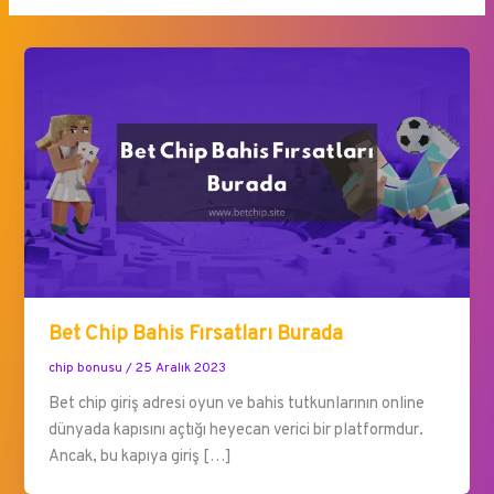
Bet Chip Bahis Fırsatları Burada
chip bonusu
/
25 Aralık 2023
Bet chip giriş adresi oyun ve bahis tutkunlarının online
dünyada kapısını açtığı heyecan verici bir platformdur.
Ancak, bu kapıya giriş […]