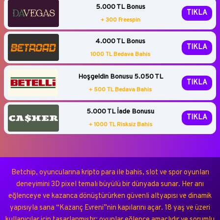
5.000 TL Bonus
TIKLA
+ 300 Freespin
4.000 TL Bonus
TIKLA
1000 TL Bedava Bahis
Hoşgeldin Bonusu 5.050 TL
TIKLA
+ 500 TL Bedava Bahis
5.000 TL İade Bonusu
TIKLA
+ 1000 TL Risksiz Bahis
Betchip, oyuncularına kripto para ile bahis, slot ve spor oyunları
deneyimini 3D pixel temalı büyülü bir dünyada sunar. Her anı
eğlenceye ve kazanca dönüştürürken güvenli altyapısı ve dinamik
yapısıyla sana “Kazanç Evreni”nin kapılarını açar. 18 yaş ve üzeri
kullanıcılar için tasarlanmıştır; oyunlar eğlence amaçlıdır ve sorumlu