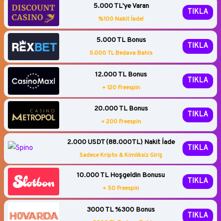
5.000 TL'ye Varan
TIKLA
%100 Nakit İade!
5.000 TL Bonus
TIKLA
5.000 TL Bedava Bahis
12.000 TL Bonus
TIKLA
+ 120 Freespin
20.000 TL Bonus
TIKLA
+ 200 Freespin
2.000 USDT (88.000TL) Nakit İade
TIKLA
Sadece Kripto & Kimliksiz Giriş
10.000 TL Hoşgeldin Bonusu
TIKLA
+ 50 Freespin
3000 TL %300 Bonus
TIKLA