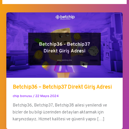
Betchip36 – Betchip37 Direkt Giriş Adresi
chip bonusu
/
22 Mayıs 2024
Betchip36, Betchip37, Betchip38 ailesi yenilendi ve
bizler de bu bilgi üzerinden detayları aktarmak için
karşınızdayız. Hizmet kalitesi ve güvenli yapısı […]