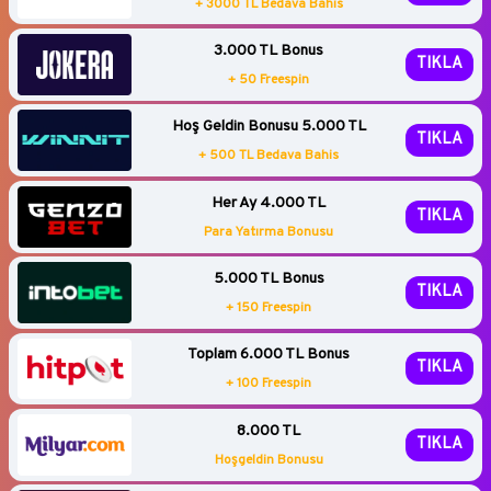
+ 3000 TL Bedava Bahis
3.000 TL Bonus
TIKLA
+ 50 Freespin
Hoş Geldin Bonusu 5.000 TL
TIKLA
+ 500 TL Bedava Bahis
Her Ay 4.000 TL
TIKLA
Para Yatırma Bonusu
5.000 TL Bonus
TIKLA
+ 150 Freespin
Toplam 6.000 TL Bonus
TIKLA
+ 100 Freespin
8.000 TL
TIKLA
Hoşgeldin Bonusu