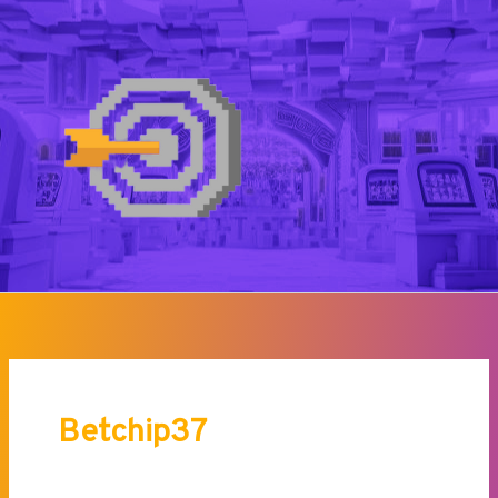
İçeriğe
atla
Betchip37