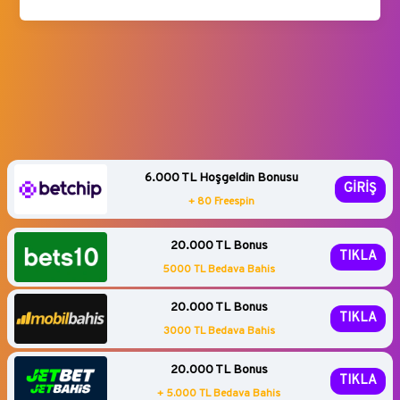
6.000 TL Hoşgeldin Bonusu
GİRİŞ
+ 80 Freespin
20.000 TL Bonus
TIKLA
5000 TL Bedava Bahis
20.000 TL Bonus
TIKLA
3000 TL Bedava Bahis
20.000 TL Bonus
TIKLA
+ 5.000 TL Bedava Bahis