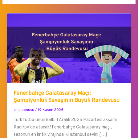
Fenerbahçe Galatasaray Maçı:
Şampiyonluk Savaşının Büyük Randevusu
chip bonusu
/
19 Kasım 2025
Türk futbolunun kalbi 1 Aralık 2025 Pazartesi akşamı
Kadıköy’de atacak! Fenerbahçe Galatasaray maçı,
sezonun en kritik virajında iki İstanbul devini […]