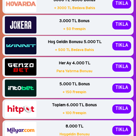
3000 TL %300 Bonus
TIKLA
+ 3000 TL Bedava Bahis
3.000 TL Bonus
TIKLA
+ 50 Freespin
Hoş Geldin Bonusu 5.000 TL
TIKLA
+ 500 TL Bedava Bahis
Her Ay 4.000 TL
TIKLA
Para Yatırma Bonusu
5.000 TL Bonus
TIKLA
+ 150 Freespin
Toplam 6.000 TL Bonus
TIKLA
+ 100 Freespin
8.000 TL
TIKLA
Hoşgeldin Bonusu