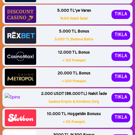
5.000 TL'ye Varan
TIKLA
%100 Nakit İade!
5.000 TL Bonus
TIKLA
5.000 TL Bedava Bahis
12.000 TL Bonus
TIKLA
+ 120 Freespin
20.000 TL Bonus
TIKLA
+ 200 Freespin
2.000 USDT (88.000TL) Nakit İade
TIKLA
Sadece Kripto & Kimliksiz Giriş
10.000 TL Hoşgeldin Bonusu
TIKLA
+ 50 Freespin