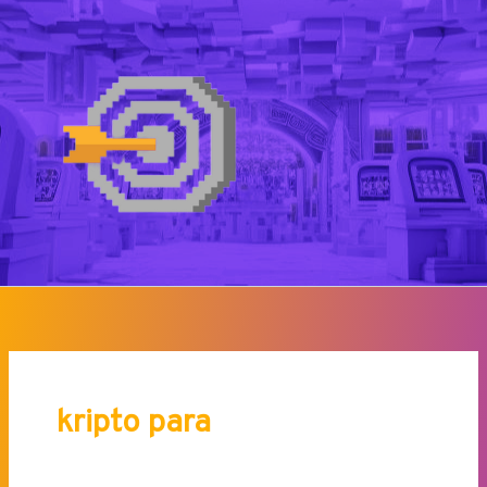
İçeriğe
atla
kripto para