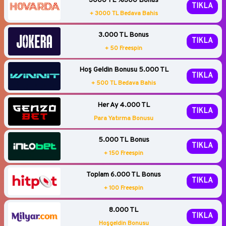
3000 TL %300 Bonus
TIKLA
+ 3000 TL Bedava Bahis
3.000 TL Bonus
TIKLA
+ 50 Freespin
Hoş Geldin Bonusu 5.000 TL
TIKLA
+ 500 TL Bedava Bahis
Her Ay 4.000 TL
TIKLA
Para Yatırma Bonusu
5.000 TL Bonus
TIKLA
+ 150 Freespin
Toplam 6.000 TL Bonus
TIKLA
+ 100 Freespin
8.000 TL
TIKLA
Hoşgeldin Bonusu