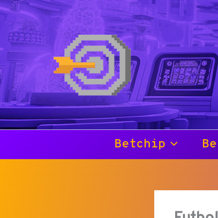
İçeriğe
atla
Betchip
Be