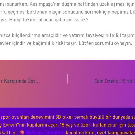
sı sunarken, Kasımpaşa’nın düşme hattından uzaklaşması için 
orlu geçmesi beklenen maçın sonucunu görmek için hepimiz bü
yiz. Hangi takım sahadan galip ayrılacak?
nızca bilgilendirme amaçlıdır ve yatırım tavsiyesi niteliği taşım
eyler içindir ve bağımlılık riski taşır. Lütfen sorumlu oynayın.
Beşiktaş, Eyüpspor Karşısında Üstünlük Peşinde
ve spor oyunları deneyimini 3D pixel temalı büyülü bir dünyad
ç Evreni”nin kapılarını açar. 18 yaş ve üzeri kullanıcılar için t
kkatli ol.
Betchip Telegram
kanalına katıl, özel kampanyalar