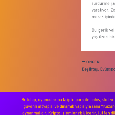
sürdürme şan
yaratıyor. Z
merak içinde
Bu içerik yal
yaş üzeri bir
ÖNCEKI
Betchip, oyuncularına kripto para ile bahis, slot 
güvenli altyapısı ve dinamik yapısıyla sana “Kazan
oynanmalıdır. Kripto işlemler risk içerir, lütfen di