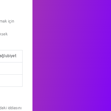
mak için
üksek
ağlubiyet
aki iddiasını