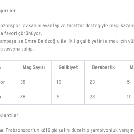
görüler
bzonspor, ev sahibi avantajı ve taraftar desteğiyle maçı kazan
a favori görünüyor.
ımpaşa ise Emre Belözoğlu ile ilk lig galibiyetini almak için y
ivasyona sahip.
m
Maç Sayısı
Galibiyet
Beraberlik
M
por
38
10
23
5
a
38
5
23
10
klentiler
a, Trabzonspor’un kötü gidişatını düzeltip şampiyonluk yarışınd