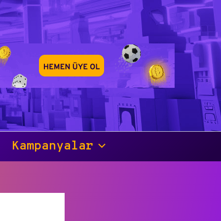
Kampanyalar