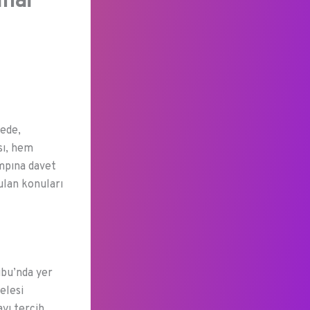
ihai
tede,
sı, hem
mpına davet
lan konuları
ubu’nda yer
elesi
yı tercih