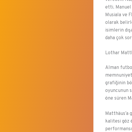
etti. Manuel
Musiala ve F
olarak belir
isimlerin dı
daha çok sorg
Lothar Matth
Alman futbo
memnuniyetsi
grafiğinin b
oyuncunun so
öne süren Ma
Matthäus’a g
kalitesi göz
performansın