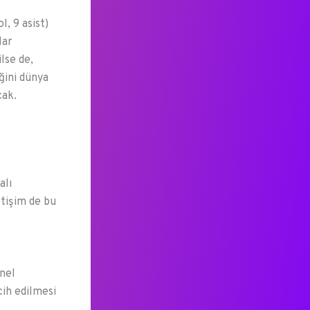
, 9 asist)
lar
lse de,
ğini dünya
cak.
alı
etişim de bu
enel
cih edilmesi