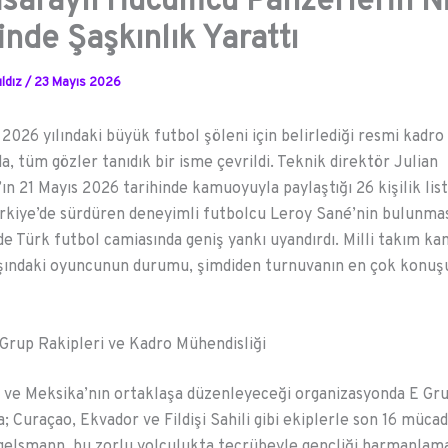
saraylı Hücumcu Panzerlerin N
inde Şaşkınlık Yarattı
ldız
/
23 Mayıs 2026
2026 yılındaki büyük futbol şöleni için belirlediği resmi kadro
a, tüm gözler tanıdık bir isme çevrildi. Teknik direktör Julian
n 21 Mayıs 2026 tarihinde kamuoyuyla paylaştığı 26 kişilik lis
ürkiye’de sürdüren deneyimli futbolcu Leroy Sané’nin bulunma
 Türk futbol camiasında geniş yankı uyandırdı. Milli takım ka
aşındaki oyuncunun durumu, şimdiden turnuvanın en çok konuşu
Grup Rakipleri ve Kadro Mühendisliği
 ve Meksika’nın ortaklaşa düzenleyeceği organizasyonda E Gr
; Curaçao, Ekvador ve Fildişi Sahili gibi ekiplerle son 16 mücad
elsmann, bu zorlu yolculukta tecrübeyle gençliği harmanlama