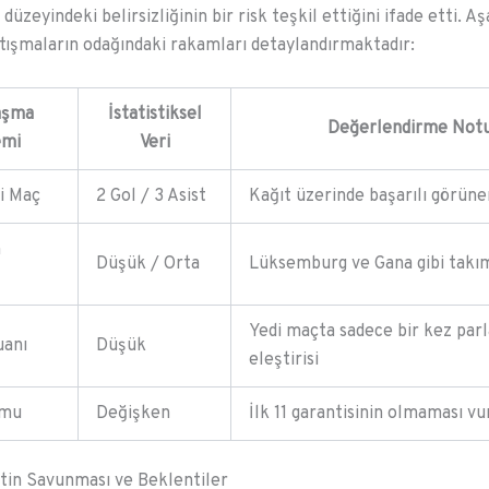
düzeyindeki belirsizliğinin bir risk teşkil ettiğini ifade etti. Aş
rtışmaların odağındaki rakamları detaylandırmaktadır:
aşma
İstatistiksel
Değerlendirme Not
mi
Veri
i Maç
2 Gol / 3 Asist
Kağıt üzerinde başarılı görüne
n
Düşük / Orta
Lüksemburg ve Gana gibi takım
Yedi maçta sadece bir kez par
uanı
Düşük
eleştirisi
rmu
Değişken
İlk 11 garantisinin olmaması v
tin Savunması ve Beklentiler