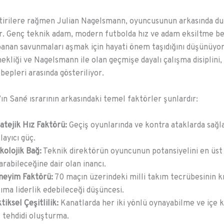
tirilere rağmen Julian Nagelsmann, oyuncusunun arkasında d
. Genç teknik adam, modern futbolda hız ve adam eksiltme bec
panan savunmaları aşmak için hayati önem taşıdığını düşünüyor
nekliği ve Nagelsmann ile olan geçmişe dayalı çalışma disiplini,
bepleri arasında gösteriliyor.
n Sané ısrarının arkasındaki temel faktörler şunlardır:
atejik Hız Faktörü:
Geçiş oyunlarında ve kontra ataklarda sağla
layıcı güç.
kolojik Bağ:
Teknik direktörün oyuncunun potansiyelini en üst
arabileceğine dair olan inancı.
neyim Faktörü:
70 maçın üzerindeki milli takım tecrübesinin kr
ıma liderlik edebileceği düşüncesi.
tiksel Çeşitlilik:
Kanatlarda her iki yönlü oynayabilme ve içe 
 tehdidi oluşturma.