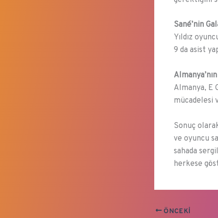
Sané’nin Gala
Yıldız oyunc
9 da asist y
Almanya’nın 
Almanya, E G
mücadelesi 
Sonuç olarak
ve oyuncu sa
sahada sergi
herkese gös
ÖNCEKI