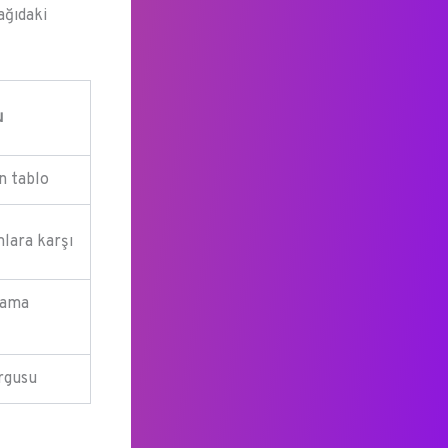
ağıdaki
u
n tablo
lara karşı
lama
urgusu