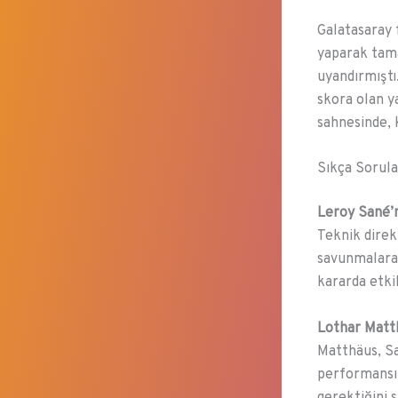
Galatasaray 
yaparak tam
uyandırmıştı
skora olan ya
sahnesinde, 
Sıkça Sorula
Leroy Sané’n
Teknik direk
savunmalara k
kararda etkil
Lothar Matth
Matthäus, Sa
performansın
gerektiğini 