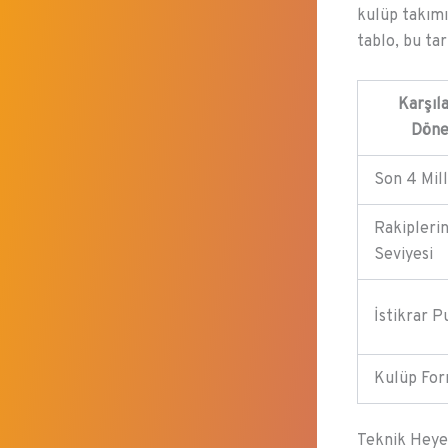
kulüp takımı 
tablo, bu ta
Karşıl
Döne
Son 4 Mill
Rakipleri
Seviyesi
İstikrar P
Kulüp Fo
Teknik Heye