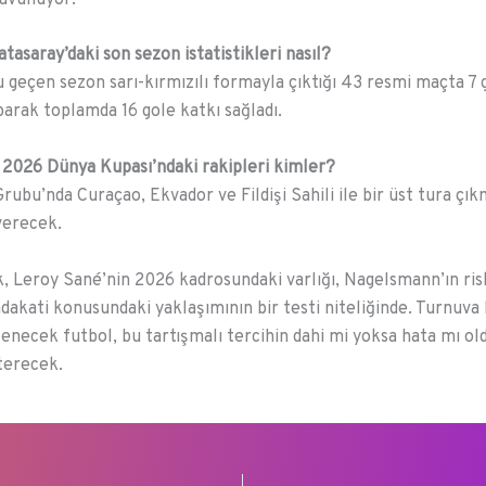
tasaray’daki son sezon istatistikleri nasıl?
u geçen sezon sarı-kırmızılı formayla çıktığı 43 resmi maçta 7 
aparak toplamda 16 gole katkı sağladı.
2026 Dünya Kupası’ndaki rakipleri kimler?
rubu’nda Curaçao, Ekvador ve Fildişi Sahili ile bir üst tura çı
verecek.
, Leroy Sané’nin 2026 kadrosundaki varlığı, Nagelsmann’ın ri
dakati konusundaki yaklaşımının bir testi niteliğinde. Turnuva 
lenecek futbol, bu tartışmalı tercihin dahi mi yoksa hata mı o
terecek.