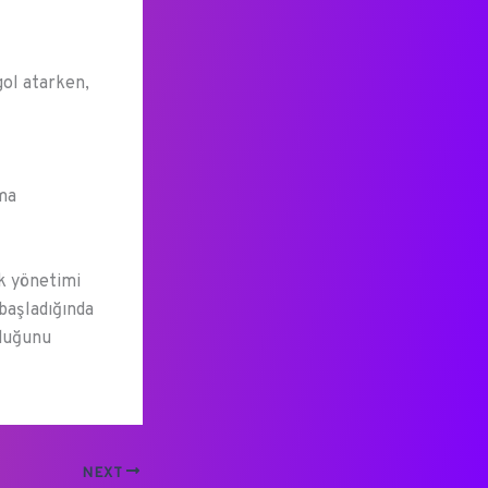
gol atarken,
kma
sk yönetimi
başladığında
lduğunu
NEXT