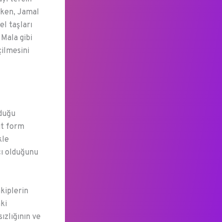
rken, Jamal
el taşları
 Mala gibi
çilmesini
duğu
ut form
kle
cı olduğunu
akiplerin
ki
ızlığının ve