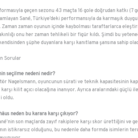
formasıyla geçen sezonu 43 maçta 16 gole doğrudan katkı (7 gol
amlayan Sané, Türkiye’deki performansıyla da karmaşık duygu
. Zaman zaman oyunun içinde kaybolması taraftarlarca eleştiri
kınlığı onu her zaman tehlikeli bir figür kıldı. Şimdi bu yetene
kendisinden şüphe duyanlara karşı kanıtlama şansına sahip ola
n Sorular
in seçilme nedeni nedir?
tör Nagelsmann, oyuncunun sürati ve teknik kapasitesinin kap
arşı kilit açıcı olacağına inanıyor. Ayrıca aralarındaki güçlü il
i oldu.
äus neden bu karara karşı çıkıyor?
né’nin son maçlarda zayıf rakiplere karşı skor ürettiğini ve g
ın istikrarsız olduğunu, bu nedenle daha formda isimlerin ter
savunuyor.