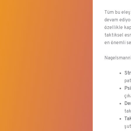
Tüm bu eleş
devam ediyor
özellikle ka
taktiksel es
en önemli se
Nagelsmann’ı
Str
pat
Psi
çık
De
tak
Tak
şut