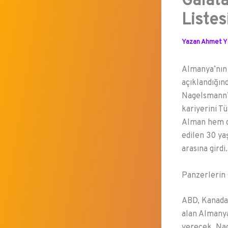
Galata
Listes
Yazan
Ahmet Yı
Almanya’nın 
açıklandığınd
Nagelsmann’ı
kariyerini T
Alman hem de
edilen 30 y
arasına girdi.
Panzerlerin 
ABD, Kanada
alan Almanya
verecek. Nag