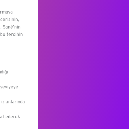
urmaya
erisinin,
. Sané’nin
 bu tercihin
dığı
 seviyeye
iz anlarında
kat ederek