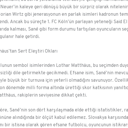
 Neuer’in kaleye geri dönüşü büyük bir sürpriz olarak niteleni
lorian Wirtz gibi jenerasyonun en parlak isimleri kadronun tem
lendi. Ancak bu süreçte 1. FC Köln’ün parlayan yeteneği Said El
şarıda kalması, Sané gibi form durumu tartışılan oyuncuların se
ulanır hale getirdi.
äus’tan Sert Eleştiri Okları
lunun sembol isimlerinden Lothar Matthäus, bu seçimden duy
zliği dile getirmekte gecikmedi. Efsane isim, Sané’nin mevc
öyle büyük bir turnuva için yeterli olmadığını savunuyor. Özelli
n dönemde milli forma altında ürettiği skor katkısının yanıltı
tthäus, rakiplerin seviyesine dikkat çekti.
öre, Sané’nin son dört karşılaşmada elde ettiği istatistikler, r
 önüne alındığında bir ölçüt kabul edilemez. Slovakya karşısında
ı bir istisna olarak gören efsane futbolcu, oyuncunun istikrars