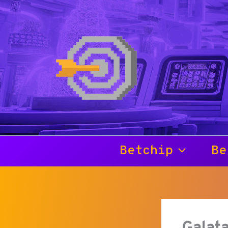
İçeriğe
atla
Betchip
Be