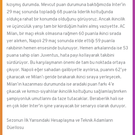
kızışmış durumda. Mevcut puan durumuna baktığımızda Inter’in
29 maç sonunda topladığı 68 puanla liderlik koltuğunda
oldukça rahat bir konumda olduğunu görüyoruz. Ancak ikincilik
ve üçüncülük yarışı tam bir kördüğüm halini almış vaziyette. AC
Milan, bir maçı eksik olmasına rağmen 60 puanla ikinci sırada
yer alırken, Napoli 29 maç sonunda elde ettiği 59 puanla
rakibinin hemen ensesinde bulunuyor. Hemen arkalarında ise 53
puana sahip olan Juventus, hata payı kollayarak takibini
sürdürüyor. Bu karşılaşmanın önemi de tam bu noktada ortaya
çıkıyor. Napoli eğer sahadan galibiyetle ayrılırsa, puanını 62’ye
çıkaracak ve Milan’ı geride bırakarak ikinci sıraya yerleşecek.
Milan’ın kazanması durumunda ise aradaki puan farkı 4’e
çıkacak ve kırmızı-siyahlılar ikincilik koltuğunu sağlamlaştırırken
şampiyonluk umutlarını da taze tutacaklar. Beraberlik hali ise
en çok lider Inter’in işine yarayacak bir senaryo olarak duruyor.
Sezonun İlk Yarısındaki Hesaplaşma ve Teknik Adamların
Düellosu