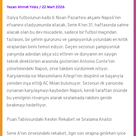
Yazan
Ahmet Yıldız
/
22 Mart 2026
İtalya futbolunun kalbi 6 Nisan Pazartesi akşamı Napoli’nin
efsanevi stadyumunda atacak. Serie A’nın 31. haftasında sahne
alacak olan bu dev mücadele, sadece bir futbol maçından
fazlasını, bir şehrin gururunu ve şampiyonluk yolundaki en kritik
virajlardan birini temsil ediyor. Geçen sezonun şampiyonluk
yarışında adından sıkça söz ettiren ve dünyanın en saygın
teknik direktörleri arasında gösterilen Antonio Conte’nin
yönetimindeki Napoli, zirve takibini sürdürmek istiyor.
Karşılarında ise Massimiliano Allegri’nin disiplinli ve başarıyla
yeniden inşa ettiği AC Milan bulunuyor. Sezonun ilk yarısında
oynanan karşılaşmayı kaybeden Napoli, kendi taraftarı önünde
bu yenilginin rövanşını alarak sıralamada rakibini geride
bırakmayı hedefliyor.
Puan Tablosundaki Keskin Rekabet ve Sıralama Analizi
Serie A’nın zirvesindeki rekabet, ligin son virajına girilirken iyice