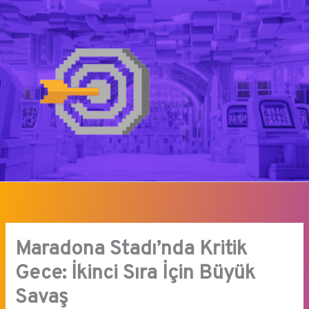
İçeriğe
atla
Maradona Stadı’nda Kritik
Gece: İkinci Sıra İçin Büyük
Savaş