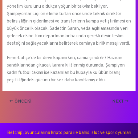
yönetim kurulunu oldukça yoğun bir takvim bekliyor.
Şampiyonlar Ligi ön eleme turları öncesinde teknik direktör
belirsizliğinin giderilmesi ve transferlerin kampa yetiştirilmesi en
büyük öncelik olacak. Sadettin Saran, veda açıklamasında yeni
gelecek ekibe tüm departmanlar bazında gerekli devir teslim
desteğini sağlayacaklarını belirterek camiaya birlik mesajı verdi.
Fenerbahçe’de bir devir kapanırken, camia şimdi 6-7 Haziran
sandıklarından çıkacak karara kilitlenmiş durumda. Şampiyon
kadın futbol takımı ise kazanılan bu kupayla kulübün branş
çeşitliliğindeki gücünü bir kez daha kanıtlamış oldu.
ÖNCEKI
NEXT
Betchip, oyuncularına kripto para ile bahis, slot ve spor oyunları