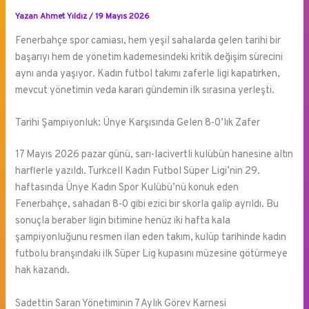
Yazan
Ahmet Yıldız
/
19 Mayıs 2026
Fenerbahçe spor camiası, hem yeşil sahalarda gelen tarihi bir
başarıyı hem de yönetim kademesindeki kritik değişim sürecini
aynı anda yaşıyor. Kadın futbol takımı zaferle ligi kapatırken,
mevcut yönetimin veda kararı gündemin ilk sırasına yerleşti.
Tarihi Şampiyonluk: Ünye Karşısında Gelen 8-0’lık Zafer
17 Mayıs 2026 pazar günü, sarı-lacivertli kulübün hanesine altın
harflerle yazıldı. Turkcell Kadın Futbol Süper Ligi’nin 29.
haftasında Ünye Kadın Spor Kulübü’nü konuk eden
Fenerbahçe, sahadan 8-0 gibi ezici bir skorla galip ayrıldı. Bu
sonuçla beraber ligin bitimine henüz iki hafta kala
şampiyonluğunu resmen ilan eden takım, kulüp tarihinde kadın
futbolu branşındaki ilk Süper Lig kupasını müzesine götürmeye
hak kazandı.
Sadettin Saran Yönetiminin 7 Aylık Görev Karnesi