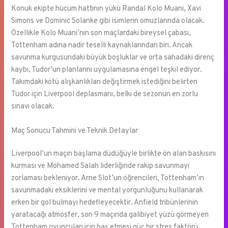
Konuk ekipte hücum hattının yükü Randal Kolo Muani, Xavi
Simons ve Dominic Solanke gibi isimlerin omuzlarında olacak.
Özellikle Kolo Muani’nin son maçlardaki bireysel çabası,
Tottenham adına nadir teselli kaynaklarından biri. Ancak
savunma kurgusundaki büyük boşluklar ve orta sahadaki direnç
kaybı, Tudor’un planlarını uygulamasına engel teşkil ediyor.
Takımdaki kötü alışkanlıkları değiştirmek istediğini belirten
Tudor için Liverpool deplasmanı, belki de sezonun en zorlu
sınavı olacak.
Maç Sonucu Tahmini ve Teknik Detaylar
Liverpool’un maçın başlama düdüğüyle birlikte ön alan baskısını
kurması ve Mohamed Salah liderliğinde rakip savunmayı
zorlaması bekleniyor. Arne Slot’un öğrencileri, Tottenham’ın
savunmadaki eksiklerini ve mental yorgunluğunu kullanarak
erken bir gol bulmayı hedefleyecektir. Anfield tribünlerinin
yaratacağı atmosfer, son 9 maçında galibiyet yüzü görmeyen
Tottenham oyuncuları için baş etmesi güç bir stres faktörü