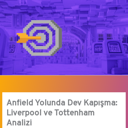
İçeriğe
atla
Anfield Yolunda Dev Kapışma:
Liverpool ve Tottenham
Analizi