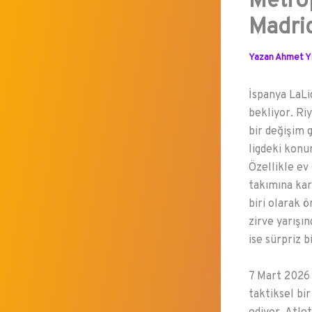
Metrop
Madri
Yazan
Ahmet Yı
İspanya LaLi
bekliyor. Ri
bir değişim 
ligdeki konu
Özellikle ev
takımına kar
biri olarak 
zirve yarışı
ise sürpriz 
7 Mart 2026
taktiksel bi