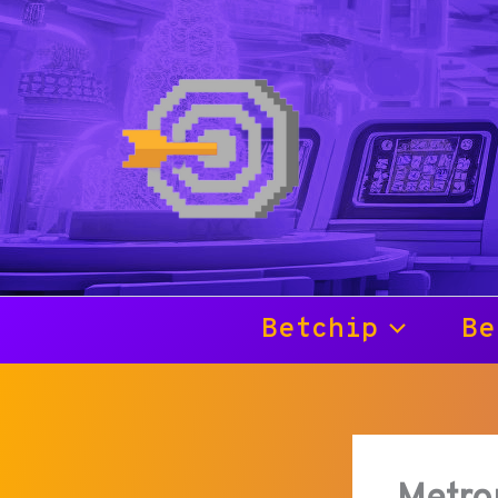
İçeriğe
atla
Betchip
Be