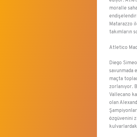
ediyor. Atle
moralle sahay
endişelendir
Matarazzo il
takımların so
Atletico Ma
Diego Simeon
savunmada en
maçta toplad
zorlanıyor. B
Vallecano ka
olan Alexand
Şampiyonlar 
özgüvenini z
kulvarlardaki