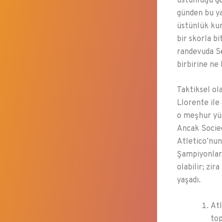
üstünlüğü gö
günden bu ya
üstünlük ku
bir skorla b
randevuda Sör
birbirine ne 
Taktiksel ol
Llorente ile
o meşhur yük
Ancak Socied
Atletico’nun
Şampiyonlar 
olabilir; zi
yaşadı.
Atl
top