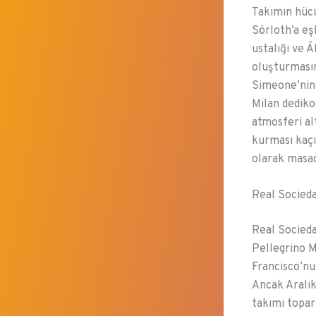
Takımın hücu
Sörloth’a eş
ustalığı ve 
oluşturmasın
Simeone’nin 
Milan dediko
atmosferi al
kurması kaçı
olarak masa
Real Socied
Real Socieda
Pellegrino M
Francisco’nu
Ancak Aralık
takımı toparl