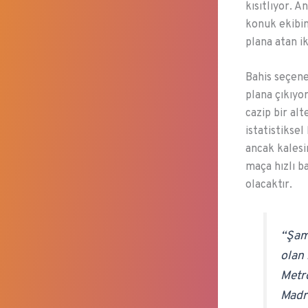
kısıtlıyor. 
konuk ekibin
plana atan i
Bahis seçenek
plana çıkıyo
cazip bir al
istatistikse
ancak kalesi
maça hızlı b
olacaktır.
“Şam
olan 
Metr
Madri