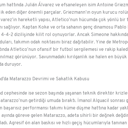
m hattında Julián Álvarez ve efsaneleşen isim Antoine Griez
lik eden diğer önemli parçalar. Griezmann’ın oyun kurucu rolü
Álvarez’in hareketli yapısı, Atletico’nun hücumda çok yönlü bir 
ı sağlıyor. Kaptan Koke ve orta sahanın genç dinamosu Pablo 
4-4-2 dizilişinde kilit rol oynuyorlar. Ancak Simeone hakkında
duları, takımın odak noktasını biraz dağıtabilir. Yine de Metro
tında Atletico’nun ofansif bir futbol sergilemesi ve rakip kaled
nılmaz görünüyor. Savunmadaki kırılganlık ise halen en büyük 
da duruyor.
ad’da Matarazzo Devrimi ve Sakatlık Kabusu
d cephesinde ise sezon başında yaşanan teknik direktör krizler
atarazzo’nun getirdiği umuda bıraktı. İmanol Alguacil sonrası 
n başarısız performansı takımı küme düşme hattına kadar yakl
 ayında göreve gelen Matarazzo, adeta sihirli bir değnek değd
adı. Agresif ön alan baskısı ve hızlı geçiş hücumlarıyla tanınan