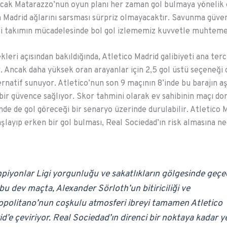
Ancak Matarazzo’nun oyun planı her zaman gol bulmaya yönelik o
 Madrid ağlarını sarsması sürpriz olmayacaktır. Savunma güvenl
ki takımın mücadelesinde bol gol izlememiz kuvvetle muhteme
leri açısından bakıldığında, Atletico Madrid galibiyeti ana terc
r. Ancak daha yüksek oran arayanlar için 2,5 gol üstü seçeneği
ternatif sunuyor. Atletico’nun son 9 maçının 8’inde bu barajın aş
l bir güvence sağlıyor. Skor tahmini olarak ev sahibinin maçı d
nde de gol göreceği bir senaryo üzerinde durulabilir. Atletico M
aşlayıp erken bir gol bulması, Real Sociedad’ın risk almasına n
piyonlar Ligi yorgunluğu ve sakatlıkların gölgesinde geç
bu dev maçta, Alexander Sörloth’un bitiriciliği ve
opolitano’nun coşkulu atmosferi ibreyi tamamen Atletico
d’e çeviriyor. Real Sociedad’ın direnci bir noktaya kadar ye